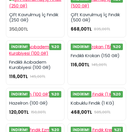
Çift Kavrulmuş İç Fındık
Çift Kavrulmuş İç Fındık
(250 GR)
(500 GR)
350,00TL
668,00TL
835,00TL
İNDIRIM!
%20
İNDIRIM!
%20
Fındıklı Krokan (150 GR)
Fındıklı Acıbadem
116,00TL
145,00TL
Kurabiyesi (100 GR)
116,00TL
145,00TL
İNDIRIM!
%20
İNDIRIM!
%20
Hazelron (100 GR)
Kabuklu Fındık (1 KG)
120,00TL
468,00TL
150,00TL
585,00TL
İNDIRIM!
%20
İNDIRIM!
%21